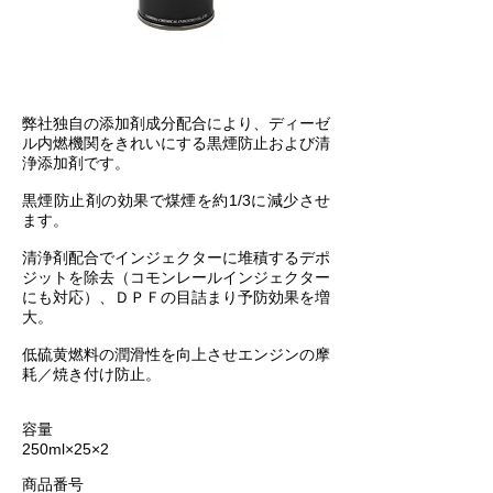
​弊社独自の添加剤成分配合により、
ディーゼ
ル内燃機関をきれいにする黒煙防止および清
浄添加剤です。
黒煙防止剤の効果で煤煙を約1/3に減少させ
ます。
清浄剤配合でインジェクターに堆積するデポ
ジットを除去（コモンレールインジェクター
にも対応）、ＤＰＦの目詰まり予防効果を増
大。
低硫黄燃料の潤滑性を向上させエンジンの摩
耗／焼き付け防止。
容量
250ml×25×2
商品番号