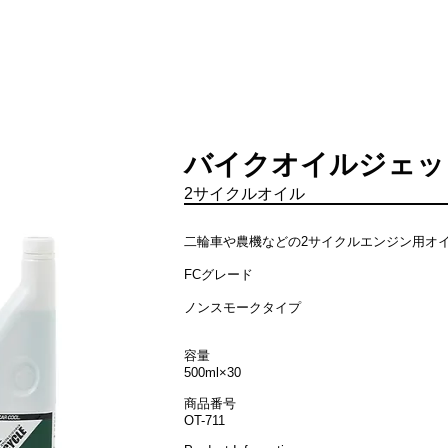
HOME
CAR COOLについて
バイクオイルジェッ
​2サイクルオイル
二輪車や農機などの2サイクルエンジン用オ
FCグレード
ノンスモークタイプ
容量
500ml×30
商品番号
OT-711