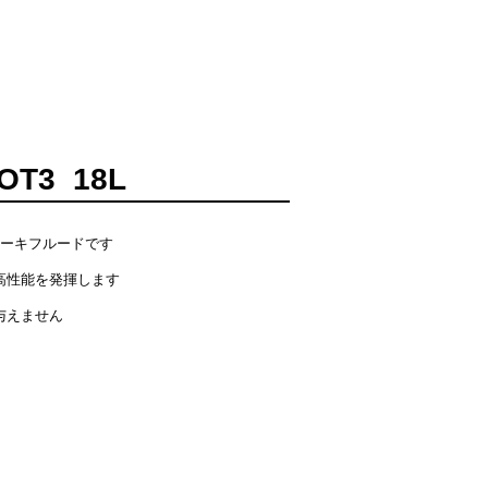
製品
お知らせ
お問合せ
T3 18L
レーキフルードです
高性能を発揮します
を与えません