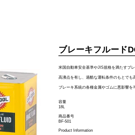
HOME
CAR COOLについて
​ブレーキフルードDO
米国自動車安全基準やJIS規格を満たすブ
高沸点を有し、過酷な運転条件のもとでも
ブレーキ系統の各種金属やゴムに悪影響
容量
18L
商品番号
BF-501
Product Information