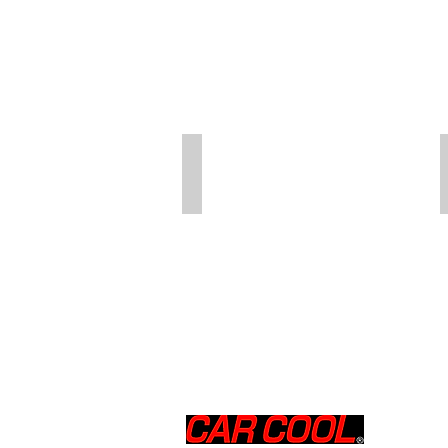
ル
ー
ド
DOT4
18L
BF-509
ブ
レ
ー
キ
フ
ル
ー
ド
DOT4
50ml
​会社概要
​© Yashima Che