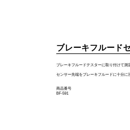
HOME
CAR COOLについて
​ブレーキフルード
ブレーキフルードテスターに取り付けて測
センサー先端をブレーキフルードに十分
商品番号
BF-591