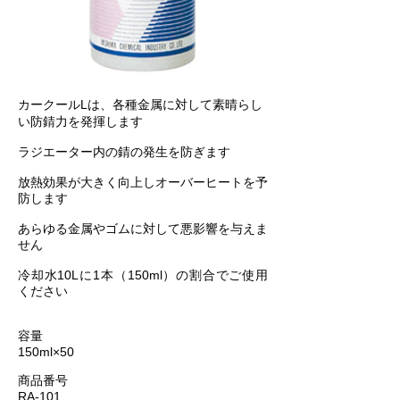
カークールLは、各種金属に対して素晴らし
い防錆力を発揮します
ラジエーター内の錆の発生を防ぎます
放熱効果が大きく向上しオーバーヒートを予
防します
あらゆる金属やゴムに対して悪影響を与えま
せん​
冷却水10Lに1本（150ml）の割合でご使用
ください
容量
150ml×50
商品番号
RA-101