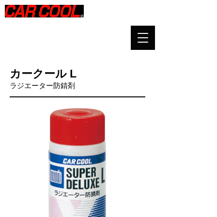
カークール L
ラジエーター防錆剤